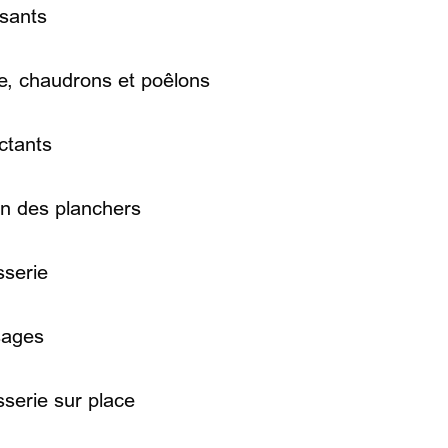
sants
le, chaudrons et poêlons
ctants
en des planchers
sserie
sages
sserie sur place