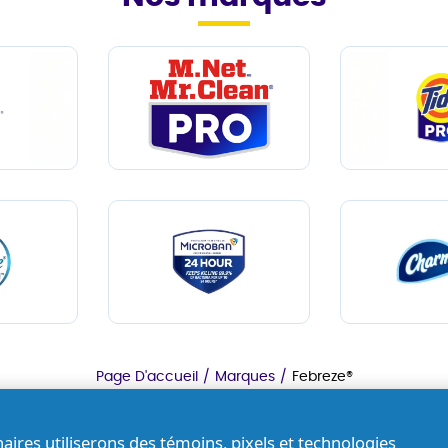
Page D'accueil
/
Marques
/
Febreze®
naires
utiliserons des témoins, pixels et technologies