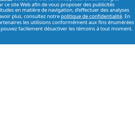
sur ce site Web afin de vous proposer des publicités
itudes en matière de navigation, d’effectuer des analyses
avoir plus, consultez notre
politique de confidentialité
. En
artenaires les utilisions conformément aux fins énumérées
s pouvez facilement désactiver les témoins à tout moment.
Déclaration
Conditions
P
d’accessibilité
d’utilisation
s
aires, composez le 1-800-332-7787 Centre d'appels ouve
jours par an