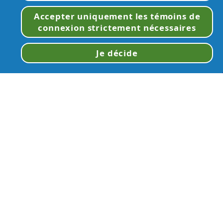
Accepter uniquement les témoins de
connexion strictement nécessaires
Je décide
lan du
Mes
ite
données
rt 24h/24 et 7j/7, 365
©
2026
Procter &
Gamble