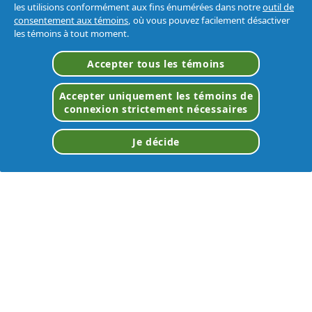
les utilisions conformément aux fins énumérées dans notre
outil de
consentement aux témoins
, où vous pouvez facilement désactiver
les témoins à tout moment.
Accepter tous les témoins
Accepter uniquement les témoins de
connexion strictement nécessaires
Je décide
TROUVER UN DISTRIBUTEUR
VOIR TOUTES LES
MARQUES
Page D'accueil
/
Marques
/
Tide® Professional™
/
Acide Liquide Ultra