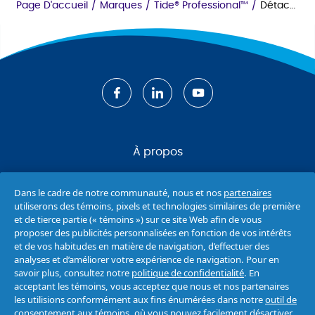
Page D'accueil
/
Marques
/
Tide® Professional™
/
Détachant De Graisse Tide Pro P&g Pro Line
À propos
Nous joindre
Dans le cadre de notre communauté, nous et nos
partenaires
utiliserons des témoins, pixels et technologies similaires de première
Politique de confidentialité
et de tierce partie (« témoins ») sur ce site Web afin de vous
proposer des publicités personnalisées en fonction de vos intérêts
et de vos habitudes en matière de navigation, d’effectuer des
Déclaration d’accessibilité
analyses et d’améliorer votre expérience de navigation. Pour en
savoir plus, consultez notre
politique de confidentialité
. En
Conditions d’utilisation
acceptant les témoins, vous acceptez que nous et nos partenaires
les utilisions conformément aux fins énumérées dans notre
outil de
consentement aux témoins
, où vous pouvez facilement désactiver
Plan du site