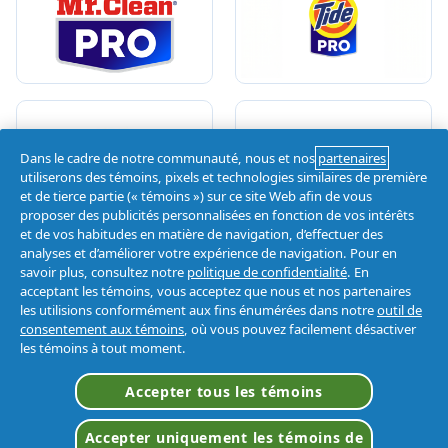
Dans le cadre de notre communauté, nous et nos
partenaires
utiliserons des témoins, pixels et technologies similaires de première
et de tierce partie (« témoins ») sur ce site Web afin de vous
proposer des publicités personnalisées en fonction de vos intérêts
et de vos habitudes en matière de navigation, d’effectuer des
analyses et d’améliorer votre expérience de navigation. Pour en
savoir plus, consultez notre
politique de confidentialité
. En
VOIR TOUTES LES
acceptant les témoins, vous acceptez que nous et nos partenaires
MARQUES
les utilisions conformément aux fins énumérées dans notre
outil de
consentement aux témoins
, où vous pouvez facilement désactiver
les témoins à tout moment.
Page D'accueil
/
Marques
/
Nettoyant Pour Congélateurs
Accepter tous les témoins
Accepter uniquement les témoins de